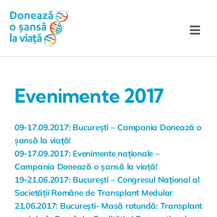
Skip
conținut
to
content
Toggle
Naviga
Înscrie-te în Registru!
Evenimente 2017
Povești de eroi
Ce trebuie să știi
09-17.09.2017: București – Campania Donează o
Evenimente & Media
șansă la viață!
09-17.09.2017: Evenimente naționale –
Campania Donează o șansă la viață!
19-21.06.2017:
București – Congresul Național al
Societății Române de Transplant Medular
21.06.2017:
București- Masă rotundă: Transplant