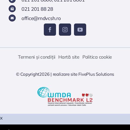
021 201 88 28
office@rndvcsh.ro
Termeni și condiții
Hartă site
Politica cookie
© Copyright2026 |
realizare site
FivePlus Solutions
x