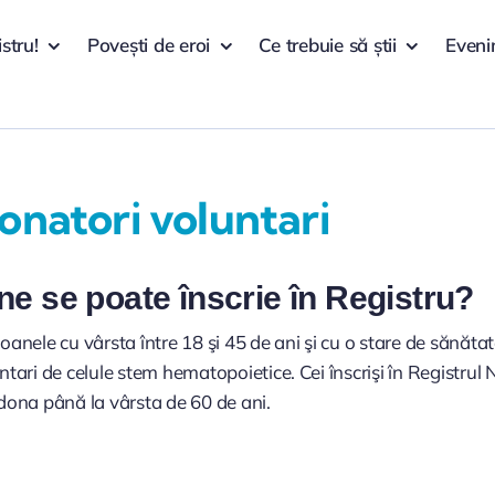
istru!
Povești de eroi
Ce trebuie să știi
Eveni
onatori voluntari
ne se poate înscrie în Registru?
oanele cu vârsta între 18 şi 45 de ani şi cu o stare de sănăt
ntari de celule stem hematopoietice. Cei înscrişi în Registru
dona până la vârsta de 60 de ani.