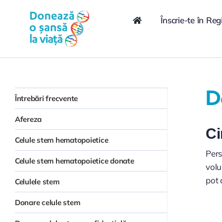
Skip
conținut
to
Înscrie-te în Reg
content
D
Întrebări frecvente
Afereza
Ci
Celule stem hematopoietice
Pers
Celule stem hematopoietice donate
volu
pot 
Celulele stem
Donare celule stem