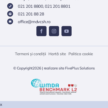
021 201 8800
,
021 201 8801
021 201 88 28
office@rndvcsh.ro
Termeni și condiții
Hartă site
Politica cookie
© Copyright2026 |
realizare site
FivePlus Solutions
x