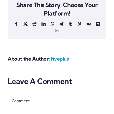
Share This Story, Choose Your
Platform!
Facebook
X
Reddit
LinkedIn
WhatsApp
Telegram
Tumblr
Pinterest
Vk
Xing
Email
About the Author:
fiveplus
Leave A Comment
Comment