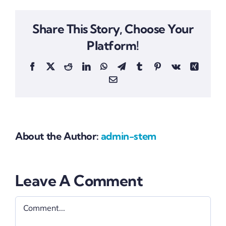
Share This Story, Choose Your
Platform!
Facebook
X
Reddit
LinkedIn
WhatsApp
Telegram
Tumblr
Pinterest
Vk
Xing
Email
About the Author:
admin-stem
Leave A Comment
Comment