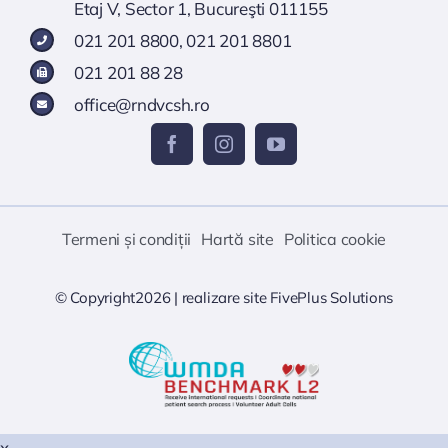
Etaj V, Sector 1, Bucureşti 011155
021 201 8800
,
021 201 8801
021 201 88 28
office@rndvcsh.ro
Termeni și condiții
Hartă site
Politica cookie
© Copyright2026 |
realizare site
FivePlus Solutions
x