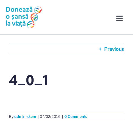
Skip
conținut
to
content
Toggle
Naviga
Înscrie-te în Registru!
Previous
Povești de eroi
Ce trebuie să știi
4_0_1
Evenimente & Media
By
admin-stem
|
04/02/2016
|
0 Comments