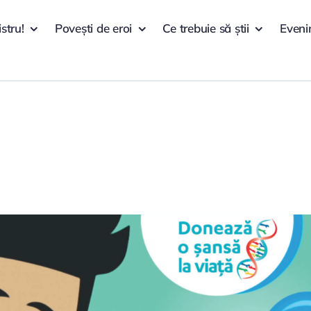
istru!
Povești de eroi
Ce trebuie să știi
Eveni