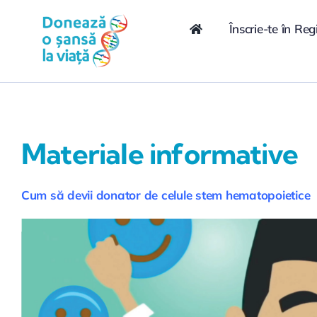
Skip
conținut
to
Înscrie-te în Reg
content
Materiale informative
Cum să devii donator de celule stem hematopoietice