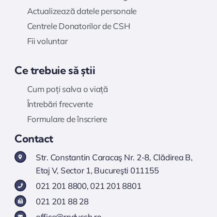
Actualizează datele personale
Centrele Donatorilor de CSH
Fii voluntar
Ce trebuie să știi
Cum poți salva o viață
Întrebări frecvente
Formulare de înscriere
Contact
Str. Constantin Caracaş Nr. 2-8, Clădirea B,
Etaj V, Sector 1, Bucureşti 011155
021 201 8800
,
021 201 8801
021 201 88 28
office@rndvcsh.ro