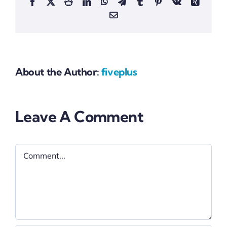
Facebook
X
Reddit
LinkedIn
WhatsApp
Telegram
Tumblr
Pinterest
Vk
Xing
Email
About the Author:
fiveplus
Leave A Comment
Comment