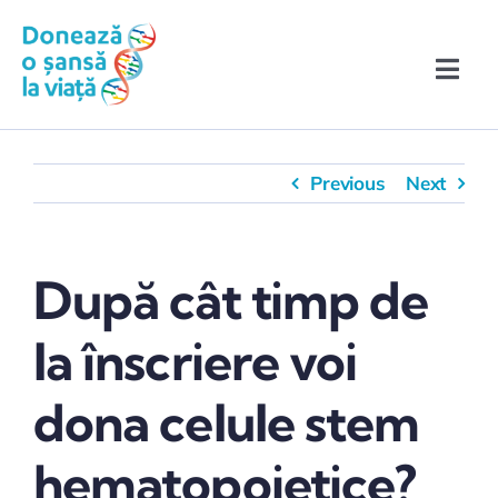
Skip
conținut
to
content
Toggle
Naviga
Înscrie-te în Registru!
Previous
Next
Povești de eroi
Ce trebuie să știi
După cât timp de
Evenimente & Media
la înscriere voi
dona celule stem
hematopoietice?