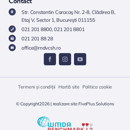
Contact
Str. Constantin Caracaş Nr. 2-8, Clădirea B,
Etaj V, Sector 1, Bucureşti 011155
021 201 8800
,
021 201 8801
021 201 88 28
office@rndvcsh.ro
Termeni și condiții
Hartă site
Politica cookie
© Copyright2026 |
realizare site
FivePlus Solutions