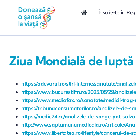
Skip
conținut
to
Înscrie-te în Reg
content
Ziua Mondială de luptă
https://adevarul.ro/stiri-interne/sanatate/anali
https://www.bucurestifm.ro/2025/05/29/analizele
https://www.mediafax.ro/sanatate/medicii-trag
https://tribunaconsumatorilor.ro/analizele-de-
https://medic24.ro/analizele-de-sange-pot-sal
http://www.saptamanamedicala.ro/articole/Anal
https://www.libertatea.ro/lifestyle/cancerul-de