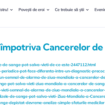
istru!
Povești de eroi
Ce trebuie să știi
Eveni
 împotriva Cancerelor d
zele-de-sange-pot-salva-vieti-de-ce-este-2447112.html
-periodice-pot-face-diferenta-intre-un-diagnostic-precoc
-un-semnal-de-alarma-de-ziua-mondiala-a-cancerelor-de-
sange-pot-salva-vieti-ziua-mondiala-a-cancerelor-de-sang
va-vieti-semnal-de-alarma-de-ziua-mondiala-a-cancerelor
izele-de-sange-pot-salva-vieti–Ziua-Mondiala-a-Cancer
-sange-depistat-devreme-analize-simple-sfaturile-medicil