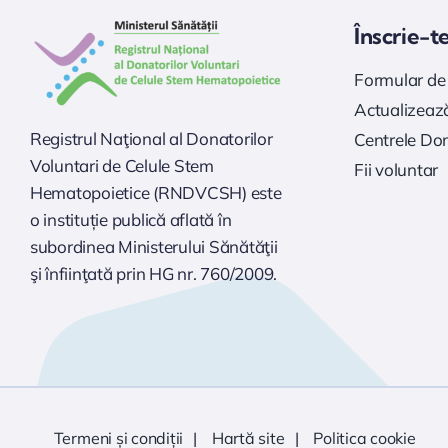
Înscrie-t
Formular de 
Actualizează
Registrul Naţional al Donatorilor
Centrele Do
Voluntari de Celule Stem
Fii voluntar
Hematopoietice (RNDVCSH) este
o instituție publică aflată în
subordinea Ministerului Sănătăţii
şi înfiinţată prin HG nr. 760/2009.
Termeni și condiții
Hartă site
Politica cookie