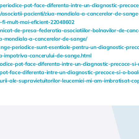
eriodice-pot-face-diferenta-intre-un-diagnostic-precoce
e/asociatii-pacienti/ziua-mondiala-a-cancerelor-de-sange
-fi-mult-mai-eficient-22048602
unicat-de-presa–federatia-asociatiilor-bolnavilor-de-ca
ua-mondiala-a-cancerelor-de-sange/
nge-periodice-sunt-esentiale-pentru-un-diagnostic-prec
ta-impotriva-cancerului-de-sange.html
riodice-pot-face-diferenta-intre-un-diagnostic-precoce-
e-pot-face-diferenta-intre-un-diagnostic-precoce-si-o-bo
rturii-ale-supravietuitorilor-leucemiei-mi-am-imbratisat-co