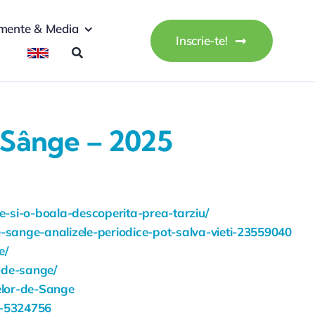
mente & Media
Inscrie-te!
e Sânge – 2025
e-si-o-boala-descoperita-prea-tarziu/
sange-analizele-periodice-pot-salva-vieti-23559040
e/
-de-sange/
elor-de-Sange
or-5324756