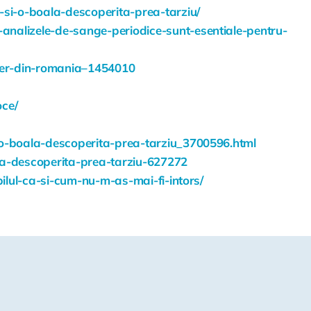
-si-o-boala-descoperita-prea-tarziu/
-analizele-de-sange-periodice-sunt-esentiale-pentru-
ncer-din-romania–1454010
oce/
si-o-boala-descoperita-prea-tarziu_3700596.html
ala-descoperita-prea-tarziu-627272
pilul-ca-si-cum-nu-m-as-mai-fi-intors/