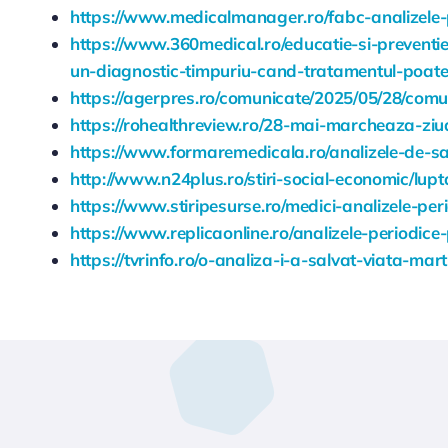
https://www.medicalmanager.ro/fabc-analizele-p
https://www.360medical.ro/educatie-si-preventi
un-diagnostic-timpuriu-cand-tratamentul-poate
https://agerpres.ro/comunicate/2025/05/28/com
https://rohealthreview.ro/28-mai-marcheaza-zi
https://www.formaremedicala.ro/analizele-de-sa
http://www.n24plus.ro/stiri-social-economic/lup
https://www.stiripesurse.ro/medici-analizele-pe
https://www.replicaonline.ro/analizele-periodic
https://tvrinfo.ro/o-analiza-i-a-salvat-viata-ma