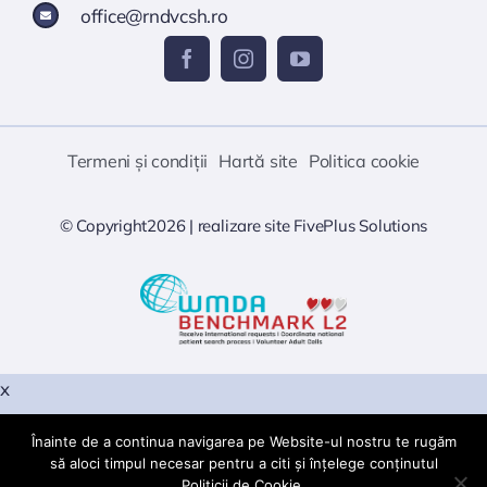
office@rndvcsh.ro
Termeni și condiții
Hartă site
Politica cookie
© Copyright2026 |
realizare site
FivePlus Solutions
x
Înainte de a continua navigarea pe Website-ul nostru te rugăm
Warning
: PHP Startup: snuffleupagus: Unable to initialize
să aloci timpul necesar pentru a citi și înțelege conținutul
module Module compiled with module API=20190902 PHP
Va rugam sa nu trimiteti date cu caracter personal sau
Politicii de Cookie.