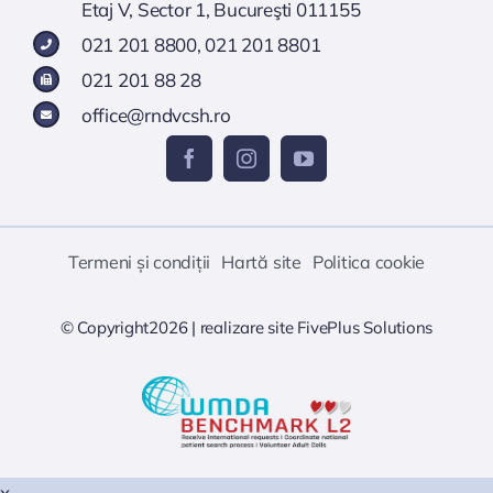
Etaj V, Sector 1, Bucureşti 011155
021 201 8800
,
021 201 8801
021 201 88 28
office@rndvcsh.ro
Termeni și condiții
Hartă site
Politica cookie
© Copyright2026 |
realizare site
FivePlus Solutions
x