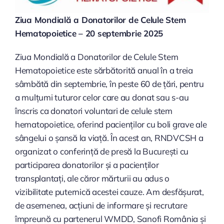
Ziua Mondială a Donatorilor de Celule Stem
Hematopoietice – 20 septembrie 2025
Ziua Mondială a Donatorilor de Celule Stem
Hematopoietice este sărbătorită anual în a treia
sâmbătă din septembrie, în peste 60 de țări, pentru
a mulțumi tuturor celor care au donat sau s-au
înscris ca donatori voluntari de celule stem
hematopoietice, oferind pacienților cu boli grave ale
sângelui o șansă la viață. În acest an, RNDVCSH a
organizat o conferință de presă la București cu
participarea donatorilor și a pacienților
transplantați, ale căror mărturii au adus o
vizibilitate puternică acestei cauze. Am desfășurat,
de asemenea, acțiuni de informare și recrutare
împreună cu partenerul WMDD, Sanofi România și