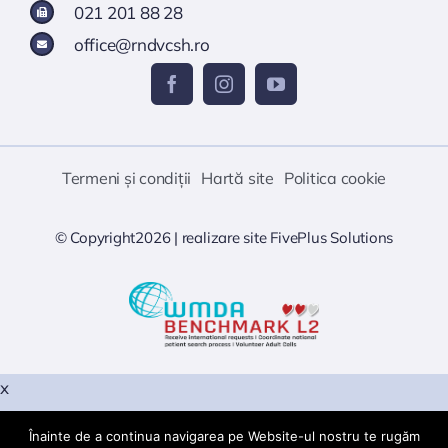
021 201 88 28
office@rndvcsh.ro
Termeni și condiții
Hartă site
Politica cookie
© Copyright2026 |
realizare site
FivePlus Solutions
x
Înainte de a continua navigarea pe Website-ul nostru te rugăm
Warning
: PHP Startup: snuffleupagus: Unable to initialize