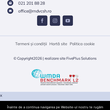
021 201 88 28
office@rndvcsh.ro
Termeni și condiții
Hartă site
Politica cookie
© Copyright2026 |
realizare site
FivePlus Solutions
x
Înainte de a continua navigarea pe Website-ul nostru te rugăm
Warning
: PHP Startup: snuffleupagus: Unable to initialize