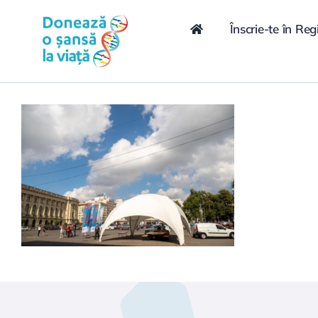
Skip
conținut
to
Înscrie-te în Reg
content