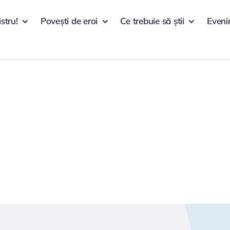
istru!
Povești de eroi
Ce trebuie să știi
Eveni