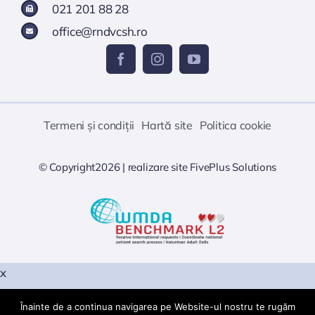
021 201 88 28
office@rndvcsh.ro
Termeni și condiții
Hartă site
Politica cookie
© Copyright2026 |
realizare site
FivePlus Solutions
x
Înainte de a continua navigarea pe Website-ul nostru te rugăm
Warning
: PHP Startup: snuffleupagus: Unable to initialize