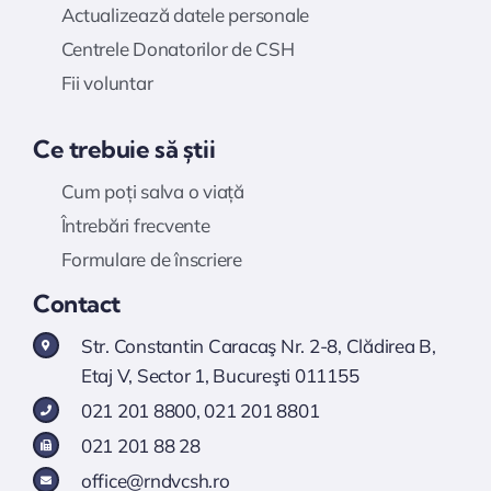
Actualizează datele personale
Centrele Donatorilor de CSH
Fii voluntar
Ce trebuie să știi
Cum poți salva o viață
Întrebări frecvente
Formulare de înscriere
Contact
Str. Constantin Caracaş Nr. 2-8, Clădirea B,
Etaj V, Sector 1, Bucureşti 011155
021 201 8800
,
021 201 8801
021 201 88 28
office@rndvcsh.ro