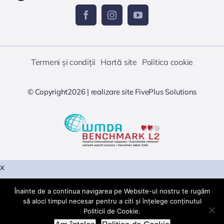
Termeni și condiții
Hartă site
Politica cookie
© Copyright2026 |
realizare site
FivePlus Solutions
x
Înainte de a continua navigarea pe Website-ul nostru te rugăm
Warning
: PHP Startup: snuffleupagus: Unable to initialize
să aloci timpul necesar pentru a citi și înțelege conținutul
module Module compiled with module API=20190902 PHP
Va rugam sa nu trimiteti date cu caracter personal sau
Politicii de Cookie.
compiled with module API=20230831 These options need
alte date sensibile, prin aceasta metoda de comunicatie!