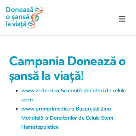
Skip
conținut
to
content
Toggle
Naviga
Înscrie-te în Registru!
Campania Donează o
Povești de eroi
șansă la viață!
Ce trebuie să știi
Evenimente & Media
www.zi-de-zi.ro Se caută donatori de celule
stem
www.promptmedia.ro București: Ziua
Mondială a Donatorilor de Celule Stem
Hematopoietice