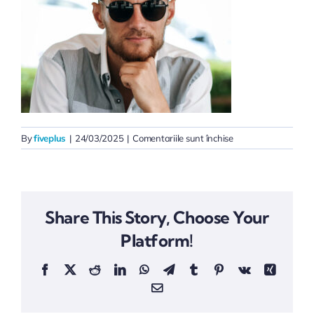
pentru
By
fiveplus
|
24/03/2025
|
Comentariile sunt închise
Adrian-
MANDACHE
Share This Story, Choose Your
Platform!
Facebook
X
Reddit
LinkedIn
WhatsApp
Telegram
Tumblr
Pinterest
Vk
Xing
Email